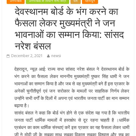
उत्तराखंड
उत्तराखंड के विधान सभा क्षेत्र
देश
देहरादून
मुख्यमंत्री पुष्कर सिंह धामी ने हरकी पैड़ी स
देवस्थानम बोर्ड के भंग करने का
लेकर कांवड़ यात्रा मार्ग पर हेलीकॉप्टर से
फैसला लेकर मुख्यमंत्री ने जन
शिवभक्तों पर पुष्पवर्षा कर उनका स्वागत
किया गया
भावनाओं का सम्मान किया: सांसद
धर्मनगरी हरिद्वार में कांवड़ यात्रा के दौरान
नरेश बंसल
मंगलवार को आस्था, सेवा और संस्कृति का
अद्भुत संगम देखने को मिला
December 2, 2021
newsi
मुख्यमंत्री ने स्वास्थ्य सेवा शिविर का किया
देहरादून, न्यूज़ आई: राज्य सभा सांसद नरेश बंसल ने देवस्थानम बोर्ड के
शुभारंभ, श्रद्धालुओं को अपने हाथों से परो
भंग करने का फैसला लेकर माननीय मुख्यमंत्री पुष्कर सिंह धामी ने जन
भोजन
भावनाओं का सम्मान किया है और जब से वह मुख्यमंत्री बने हैं इस प्रकार के
मुख्यमंत्री पुष्कर सिंह धामी ने एनडीआरए
अनेकों चुनौतीपूर्ण एवं जन सरोकार के मामलों पर साहसिक निर्णय लेकर
बटालियन गदरपुर का किया भ्रमण, जवानों
उन्होंने सभी वर्गों के दिलों में अपना एवं भारतीय जनता पार्टी का मान सम्मान
संवाद कर आपदा प्रबंधन व्यवस्थाओं की 
बढ़ाया है।
जानकारी
सासंद बंसल ने कहा कि बोर्ड भंग होने से एक संदेश यह गया है कि भारतीय
जनता पार्टी धार्मिक मामलों में हस्तक्षेप से दूर रहना चाहती है ।धार्मिक
प्रबंधन का काम धार्मिक संस्थाएं करें इस प्रकार का यह फैसला लेकर धामी
जी ने मोदी जी के सबका साथ सबका विकास सबका विश्वास और सब का