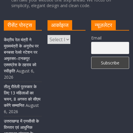
धोकर किया स्वागत
simplicity, elegant design and clean code.
August 5, 2026
1 Comment
रीसेंट पोस्ट्स
आर्काइव्ज
न्यूज़लेटर
मुख्यमंत्री पुष्कर सिंह धामी ने किया मसूरी विधानसभा में विभिन्न
Email
विकास योजनाओं का लोकार्पण-शिलान्यास
केंद्रीय रेल मंत्री ने
मुख्यमंत्री के अनुरोध पर
August 5, 2026
1 Comment
बनबसा रेलवे स्टेशन पर
अमृतसर–टनकपुर
एक्सप्रेस के ठहराव को
स्वीकृति
August 6,
2026
तीलू रौतेली पुरस्कार के
लिए 13 महिलाओं का
चयन, 8 अगस्त को सीएम
करेंगे सम्मानित
August
6, 2026
उत्तराखण्ड में एनसीसी के
विस्तार एवं आधुनिक