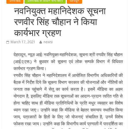
उत्तराखंड
उत्तराखंड के विधान सभा क्षेत्र
देहरादून
मुख्यमंत्री पुष्कर सिंह धामी ने हरकी पैड़ी स
नवनियुक्त महानिदेशक सूचना
लेकर कांवड़ यात्रा मार्ग पर हेलीकॉप्टर से
रणवीर सिंह चौहान ने किया
शिवभक्तों पर पुष्पवर्षा कर उनका स्वागत
किया गया
कार्यभार ग्रहण
धर्मनगरी हरिद्वार में कांवड़ यात्रा के दौरान
March 17, 2021
newsi
मंगलवार को आस्था, सेवा और संस्कृति का
अद्भुत संगम देखने को मिला
देहरादून, न्यूज़ आई: नवनियुक्त महानिदेशक, सूचना श्री रणवीर सिंह चौहान
मुख्यमंत्री ने स्वास्थ्य सेवा शिविर का किया
(आई.ए.एस.) ने बुधवार को सूचना एवं लोक सम्पर्क विभाग में विधिवत
शुभारंभ, श्रद्धालुओं को अपने हाथों से परो
कार्यभार ग्रहण किया।
भोजन
रणवीर सिंह चौहान ने महानिदेशालय में आयोजित विभागीय अधिकारियों की
बैठक में निर्देश दिये कि सूचना विभाग सरकार की योजनाओं और नीतियों को
मुख्यमंत्री पुष्कर सिंह धामी ने एनडीआरए
जनता तक पहुंचाने में सेतु का कार्य करता है। इसमें मीडिया का अहम
बटालियन गदरपुर का किया भ्रमण, जवानों
योगदान है, इसलिए मीडिया तक सूचनाओं का आदान-प्रदान त्वरित गति से
संवाद कर आपदा प्रबंधन व्यवस्थाओं की 
होना चाहिए साथ ही मीडिया प्रतिनिधियों के प्रति मधुर व्यवहार का विशेष
जानकारी
ध्यान रखा जाए। उन्होंने कहा कि मीडिया से बेहतर समन्वय स्थापित किया
जाय, पत्रकारों के हितों के लिए जो योजनाएं संचालित है, उनमें विशेष
फोकस रखा जाय। उन्होंने कहा कि विभागीय कार्य प्रणाली में पारदर्शिता का