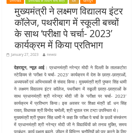
उत्तराखंड
उत्तराखंड के विधान सभा क्षेत्र
देश
देहरादून
मुख्यमंत्री पुष्कर सिंह धामी ने हरकी पैड़ी स
मुख्यमंत्री ने लक्ष्मण विद्यालय इंटर
लेकर कांवड़ यात्रा मार्ग पर हेलीकॉप्टर से
कॉलेज, पथरीबाग में स्कूली बच्चों
शिवभक्तों पर पुष्पवर्षा कर उनका स्वागत
किया गया
के साथ ‘परीक्षा पे चर्चा- 2023’
धर्मनगरी हरिद्वार में कांवड़ यात्रा के दौरान
कार्यक्रम में किया प्रतिभाग
मंगलवार को आस्था, सेवा और संस्कृति का
अद्भुत संगम देखने को मिला
January 27, 2023
newsi
मुख्यमंत्री ने स्वास्थ्य सेवा शिविर का किया
देहरादून, न्यूज़ आई :
प्रधानमंत्री नरेन्द्र मोदी ने दिल्ली के तालकटोरा
शुभारंभ, श्रद्धालुओं को अपने हाथों से परो
स्टेडियम से ‘परीक्षा पे चर्चा- 2023’ कार्यक्रम में देश के छात्र-छात्राओं,
भोजन
अध्यापकों एवं अभिभावकों से संवाद किया। मुख्यमंत्री श्री पुष्कर सिंह धामी
मुख्यमंत्री पुष्कर सिंह धामी ने एनडीआरए
ने लक्ष्मण विद्यालय इंटर कॉलेज, पथरीबाग में स्कूली छात्र-छात्राओं के
बटालियन गदरपुर का किया भ्रमण, जवानों
साथ प्रधानमंत्री श्री नरेन्द्र मोदी जी के ‘परीक्षा पर चर्चा- 2023’
संवाद कर आपदा प्रबंधन व्यवस्थाओं की 
कार्यक्रम में प्रतिभाग किया। इस अवसर पर शिक्षा मंत्री डॉ. धन सिंह
जानकारी
रावत, विधायक श्री विनोद चमोली, श्री भूपाल राम टम्टा उपस्थित थे।
मुख्यमंत्री श्री पुष्कर सिंह धामी ने कहा कि परीक्षा पे चर्चा के छठवें संस्कंरण
में प्रधानमंत्री श्री नरेन्द्र मोदी जी ने विद्यार्थियों को तनाव मुक्ति, समय
प्रबंधन, कार्य दक्षता बढ़ाने, जीवन में विभिन्न चुनौतियों को पार करने के लिए