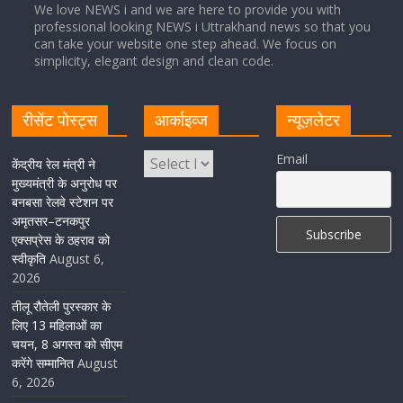
We love NEWS i and we are here to provide you with
professional looking NEWS i Uttrakhand news so that you
सीएम धामी ने हरिद्वार में शिवभक्तों का हेलिकॉप्टर से पुष्पवर्षा और पैर
can take your website one step ahead. We focus on
धोकर किया स्वागत
simplicity, elegant design and clean code.
August 5, 2026
1 Comment
रीसेंट पोस्ट्स
आर्काइव्ज
न्यूज़लेटर
मुख्यमंत्री पुष्कर सिंह धामी ने किया मसूरी विधानसभा में विभिन्न
Email
विकास योजनाओं का लोकार्पण-शिलान्यास
केंद्रीय रेल मंत्री ने
मुख्यमंत्री के अनुरोध पर
August 5, 2026
1 Comment
बनबसा रेलवे स्टेशन पर
अमृतसर–टनकपुर
एक्सप्रेस के ठहराव को
स्वीकृति
August 6,
2026
तीलू रौतेली पुरस्कार के
लिए 13 महिलाओं का
चयन, 8 अगस्त को सीएम
करेंगे सम्मानित
August
6, 2026