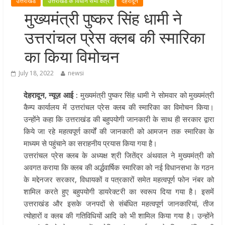
उत्तराखंड
उत्तराखंड के विधान सभा क्षेत्र
देहरादून
मुख्यमंत्री पुष्कर सिंह धामी ने हरकी पैड़ी स
मुख्यमंत्री पुष्कर सिंह धामी ने
लेकर कांवड़ यात्रा मार्ग पर हेलीकॉप्टर से
उत्तरांचल प्रेस क्लब की स्मारिका
शिवभक्तों पर पुष्पवर्षा कर उनका स्वागत
किया गया
का किया विमोचन
धर्मनगरी हरिद्वार में कांवड़ यात्रा के दौरान
July 18, 2022
newsi
मंगलवार को आस्था, सेवा और संस्कृति का
अद्भुत संगम देखने को मिला
देहरादून, न्यूज़ आई :
मुख्यमंत्री पुष्कर सिंह धामी ने सोमवार को मुख्यमंत्री
मुख्यमंत्री ने स्वास्थ्य सेवा शिविर का किया
कैम्प कार्यालय में उत्तरांचल प्रेस क्लब की स्मारिका का विमोचन किया।
शुभारंभ, श्रद्धालुओं को अपने हाथों से परो
उन्होंने कहा कि उत्तराखंड की बहुपयोगी जानकारी के साथ ही सरकार द्वारा
भोजन
किये जा रहे महत्वपूर्ण कार्यों की जानकारी को आमजन तक स्मारिका के
माध्यम से पहुंचाने का सराहनीय प्रयास किया गया है।
मुख्यमंत्री पुष्कर सिंह धामी ने एनडीआरए
उत्तरांचल प्रेस क्लब के अध्यक्ष श्री जितेंद्र अंथवाल ने मुख्यमंत्री को
बटालियन गदरपुर का किया भ्रमण, जवानों
अवगत कराया कि क्लब की अर्द्धवार्षिक स्मारिका को नई विधानसभा के गठन
संवाद कर आपदा प्रबंधन व्यवस्थाओं की 
के मद्देनजर सरकार, विधायकों व पत्रकारों समेत महत्वपूर्ण फोन नंबर को
जानकारी
शामिल करते हुए बहुपयोगी डायरेक्टरी का स्वरूप दिया गया है। इसमें
उत्तराखंड और इसके जनपदों से संबंधित महत्वपूर्ण जानकारियां, तीज
त्योहारों व क्लब की गतिविधियों आदि को भी शामिल किया गया है। उन्होंने