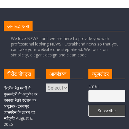
मुख्यमंत्री पुष्कर सिंह धामी से भाजपा देहरादून महानगर के अध्यक्ष
सिद्धार्थ अग्रवाल ने शिष्टाचार भेंट की
अबाउट अस
August 5, 2026
1 Comment
We love NEWS i and we are here to provide you with
professional looking NEWS i Uttrakhand news so that you
सीएम धामी ने हरिद्वार में शिवभक्तों का हेलिकॉप्टर से पुष्पवर्षा और पैर
can take your website one step ahead. We focus on
धोकर किया स्वागत
simplicity, elegant design and clean code.
August 5, 2026
1 Comment
रीसेंट पोस्ट्स
आर्काइव्ज
न्यूज़लेटर
मुख्यमंत्री पुष्कर सिंह धामी ने किया मसूरी विधानसभा में विभिन्न
Email
विकास योजनाओं का लोकार्पण-शिलान्यास
केंद्रीय रेल मंत्री ने
मुख्यमंत्री के अनुरोध पर
August 5, 2026
1 Comment
बनबसा रेलवे स्टेशन पर
अमृतसर–टनकपुर
एक्सप्रेस के ठहराव को
स्वीकृति
August 6,
2026