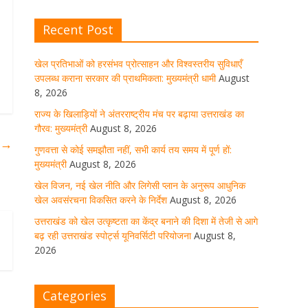
Recent Post
खेल विजन, नई खेल नीति और लिगेसी
प्लान के अनुरूप आधुनिक खेल अवसंरचना
विकसित करने के निर्देश
खेल प्रतिभाओं को हरसंभव प्रोत्साहन और विश्वस्तरीय सुविधाएँ
उपलब्ध कराना सरकार की प्राथमिकता: मुख्यमंत्री धामी
August
August 8, 2026
1 Comment
8, 2026
राज्य के खिलाड़ियों ने अंतरराष्ट्रीय मंच पर बढ़ाया उत्तराखंड का
गौरव: मुख्यमंत्री
August 8, 2026
उत्तराखंड को खेल उत्कृष्टता का केंद्र
ा
→
बनाने की दिशा में तेजी से आगे बढ़ रही
गुणवत्ता से कोई समझौता नहीं, सभी कार्य तय समय में पूर्ण हों:
उत्तराखंड स्पोर्ट्स यूनिवर्सिटी परियोजना
मुख्यमंत्री
August 8, 2026
August 8, 2026
1 Comment
खेल विजन, नई खेल नीति और लिगेसी प्लान के अनुरूप आधुनिक
खेल अवसंरचना विकसित करने के निर्देश
August 8, 2026
उत्तराखंड को खेल उत्कृष्टता का केंद्र बनाने की दिशा में तेजी से आगे
मुख्य सचिव ने कहा- कौशल विकास से
बढ़ रही उत्तराखंड स्पोर्ट्स यूनिवर्सिटी परियोजना
August 8,
संबंधित सभी विभाग एक प्लेटफॉर्म पर करें
2026
काम
August 8, 2026
1 Comment
Categories
साइबर अपराध नियंत्रण व प्रबंधन में