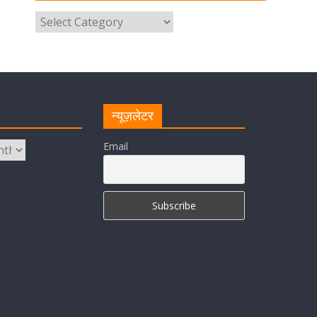
उत्तराखंड पुलिस का पांचवां नंबर, सीएम
धामी ने दी बधाई
August 8, 2026
1 Comment
नंदा की चौकी पुल की एप्राेच रोड धंसने के
मामले में कार्रवाई; अधिकारियों को किया
निलंबित
न्यूज़लेटर
August 8, 2026
1 Comment
Email
Cabinet Baithak: उत्तराखंड में
श्रमिकों को हर महीने 7 तारीख तक मिलेगी
मजदूरी, ओवरटाइम पर मिलेगा दोगुना
भुगतान
August 8, 2026
1 Comment
केंद्रीय रेल मंत्री ने मुख्यमंत्री के अनुरोध
पर बनबसा रेलवे स्टेशन पर अमृतसर–
टनकपुर एक्सप्रेस के ठहराव को स्वीकृति
August 6, 2026
1 Comment