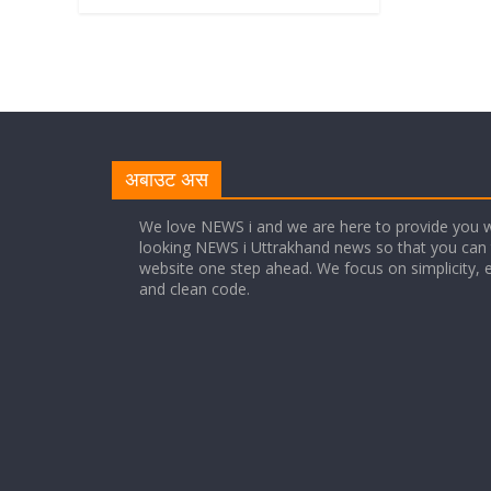
अबाउट अस
We love NEWS i and we are here to provide you w
looking NEWS i Uttrakhand news so that you can 
website one step ahead. We focus on simplicity, 
and clean code.