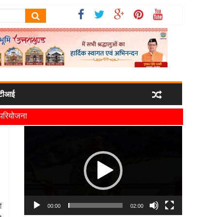
टीआई
ी परियोजना
यमंत्री धामी
Video
Player
ं
00:00
02:00