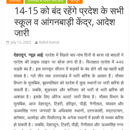
उत्तराखंड
उत्तराखंड के विधान सभा क्षेत्र
देहरादून
मुख्यमंत्री पुष्कर सिंह धामी ने हरकी पैड़ी स
14-15 को बंद रहेंगे प्रदेश के सभी
लेकर कांवड़ यात्रा मार्ग पर हेलीकॉप्टर से
स्कूल व आंगनबाड़ी केंद्र, आदेश
शिवभक्तों पर पुष्पवर्षा कर उनका स्वागत
किया गया
जारी
धर्मनगरी हरिद्वार में कांवड़ यात्रा के दौरान
July 13, 2023
Rahul Kumar
मंगलवार को आस्था, सेवा और संस्कृति का
अद्भुत संगम देखने को मिला
देहरादून, न्यूज़ आई:
प्रदेश में पिछले चार-पांच दिनों से बरस रहे बादलों ने
मुख्यमंत्री ने स्वास्थ्य सेवा शिविर का किया
प्रदेश की लाइफ लाइन पर ब्रेक लगा दी है। फिलहाल प्रदेश में 449
शुभारंभ, श्रद्धालुओं को अपने हाथों से परो
सड़कें बंद हैं। इस मानसून सीजन में सड़कों के बंद होने की यह पहली बड़ी
भोजन
संख्या है। गले तीन तक उत्तराखंड में भारी बारिश के आसार हैं। मौसम
विभाग के मुताबिक, बृहस्पतिवार को प्रदेश में कुछ स्थानों पर भारी बारिश हो
मुख्यमंत्री पुष्कर सिंह धामी ने एनडीआरए
सकती है। जबकि, शुक्रवार और शनिवार को भारी से भारी बारिश की
बटालियन गदरपुर का किया भ्रमण, जवानों
आशंका है। इसके लिए ऑरेंज अलर्ट जारी किया है। मौसम विभाग के
संवाद कर आपदा प्रबंधन व्यवस्थाओं की 
मुताबिक, आज देहरादून, टिहरी, हरिद्वार, पौड़ी, नैनीताल, चंपावत और
जानकारी
ऊधमसिंह नगर जनपदों के अधिकांश स्थानों, उत्तरकाशी, रुद्रप्रयाग,
बागेश्वर, अल्मोड़ा और पिथौरागढ़ के अनेक स्थानों में हल्की से मध्यम बारिश
हो सकती है। जबकि, देहरादून, टिहरी, पौड़ी, नैनीताल और ऊधमसिंह नगर