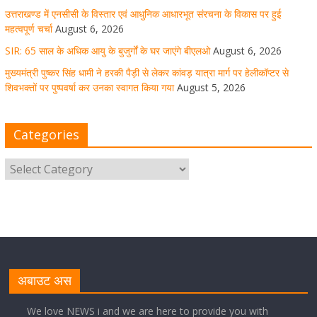
उत्तराखण्ड में एनसीसी के विस्तार एवं आधुनिक आधारभूत संरचना के विकास पर हुई
महत्वपूर्ण चर्चा
August 6, 2026
SIR: 65 साल के अधिक आयु के बुजुर्गों के घर जाएंगे बीएलओ
August 6, 2026
धर्मनगरी हरिद्वार में कांवड़ यात्रा के दौरान मंगलवार को आस्था, सेवा
मुख्यमंत्री पुष्कर सिंह धामी ने हरकी पैड़ी से लेकर कांवड़ यात्रा मार्ग पर हेलीकॉप्टर से
और संस्कृति का अद्भुत संगम देखने को मिला
शिवभक्तों पर पुष्पवर्षा कर उनका स्वागत किया गया
August 5, 2026
August 5, 2026
1 Comment
Categories
मुख्यमंत्री ने स्वास्थ्य सेवा शिविर का किया शुभारंभ, श्रद्धालुओं को
अपने हाथों से परोसा भोजन
August 5, 2026
1 Comment
मुख्यमंत्री पुष्कर सिंह धामी से भाजपा देहरादून महानगर के अध्यक्ष
सिद्धार्थ अग्रवाल ने शिष्टाचार भेंट की
अबाउट अस
August 5, 2026
1 Comment
We love NEWS i and we are here to provide you with