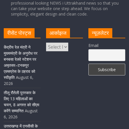
professional looking NEWS i Uttrakhand news so that you
सीएम धामी ने हरिद्वार में शिवभक्तों का हेलिकॉप्टर से पुष्पवर्षा और पैर
can take your website one step ahead. We focus on
धोकर किया स्वागत
simplicity, elegant design and clean code.
August 5, 2026
1 Comment
रीसेंट पोस्ट्स
आर्काइव्ज
न्यूज़लेटर
मुख्यमंत्री पुष्कर सिंह धामी ने किया मसूरी विधानसभा में विभिन्न
Email
विकास योजनाओं का लोकार्पण-शिलान्यास
केंद्रीय रेल मंत्री ने
मुख्यमंत्री के अनुरोध पर
August 5, 2026
1 Comment
बनबसा रेलवे स्टेशन पर
अमृतसर–टनकपुर
एक्सप्रेस के ठहराव को
स्वीकृति
August 6,
2026
तीलू रौतेली पुरस्कार के
लिए 13 महिलाओं का
चयन, 8 अगस्त को सीएम
करेंगे सम्मानित
August
6, 2026
उत्तराखण्ड में एनसीसी के