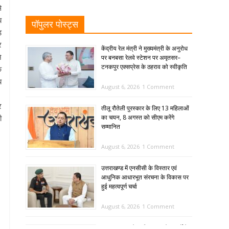
े
य
पॉपुलर पोस्ट्स
ड
र
केंद्रीय रेल मंत्री ने मुख्यमंत्री के अनुरोध
े
पर बनबसा रेलवे स्टेशन पर अमृतसर–
टनकपुर एक्सप्रेस के ठहराव को स्वीकृति
क
य
August 6, 2026
1 Comment
र
तीलू रौतेली पुरस्कार के लिए 13 महिलाओं
का चयन, 8 अगस्त को सीएम करेंगे
ी
सम्मानित
August 6, 2026
1 Comment
उत्तराखण्ड में एनसीसी के विस्तार एवं
आधुनिक आधारभूत संरचना के विकास पर
हुई महत्वपूर्ण चर्चा
August 6, 2026
1 Comment
SIR: 65 साल के अधिक आयु के बुजुर्गों के