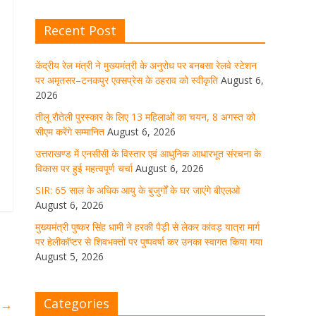
घर जाएंगे बीएलओ
Recent Post
August 6, 2026
1 Comment
केंद्रीय रेल मंत्री ने मुख्यमंत्री के अनुरोध पर बनबसा रेलवे स्टेशन
पर अमृतसर–टनकपुर एक्सप्रेस के ठहराव को स्वीकृति
August 6,
मुख्यमंत्री पुष्कर सिंह धामी ने हरकी पैड़ी से
लेकर कांवड़ यात्रा मार्ग पर हेलीकॉप्टर से
2026
शिवभक्तों पर पुष्पवर्षा कर उनका स्वागत
तीलू रौतेली पुरस्कार के लिए 13 महिलाओं का चयन, 8 अगस्त को
किया गया
सीएम करेंगे सम्मानित
August 6, 2026
August 5, 2026
1 Comment
उत्तराखण्ड में एनसीसी के विस्तार एवं आधुनिक आधारभूत संरचना के
विकास पर हुई महत्वपूर्ण चर्चा
August 6, 2026
SIR: 65 साल के अधिक आयु के बुजुर्गों के घर जाएंगे बीएलओ
धर्मनगरी हरिद्वार में कांवड़ यात्रा के दौरान
August 6, 2026
मंगलवार को आस्था, सेवा और संस्कृति का
अद्भुत संगम देखने को मिला
मुख्यमंत्री पुष्कर सिंह धामी ने हरकी पैड़ी से लेकर कांवड़ यात्रा मार्ग
पर हेलीकॉप्टर से शिवभक्तों पर पुष्पवर्षा कर उनका स्वागत किया गया
August 5, 2026
1 Comment
August 5, 2026
मुख्यमंत्री ने स्वास्थ्य सेवा शिविर का किया
Categories
ा
→
शुभारंभ, श्रद्धालुओं को अपने हाथों से