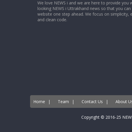
We love NEWS i and we are here to provide you w
looking NEWS i Uttrakhand news so that you can 
website one step ahead. We focus on simplicity, 
and clean code.
Home
|
Team
|
Contact Us
|
About U
Copyright © 2016-25 NEW