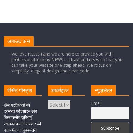
नंबर, सीएम धामी ने दी बधाई
August 8, 2026
1 Comment
नंदा की चौकी पुल की एप्राेच रोड धंसने के मामले में कार्रवाई;
अधिकारियों को किया निलंबित
अबाउट अस
August 8, 2026
1 Comment
We love NEWS i and we are here to provide you with
professional looking NEWS i Uttrakhand news so that you
can take your website one step ahead. We focus on
Cabinet Baithak: उत्तराखंड में श्रमिकों को हर महीने 7 तारीख
simplicity, elegant design and clean code.
तक मिलेगी मजदूरी, ओवरटाइम पर मिलेगा दोगुना भुगतान
August 8, 2026
1 Comment
रीसेंट पोस्ट्स
आर्काइव्ज
न्यूज़लेटर
केंद्रीय रेल मंत्री ने मुख्यमंत्री के अनुरोध पर बनबसा रेलवे स्टेशन पर
Email
खेल प्रतिभाओं को
अमृतसर–टनकपुर एक्सप्रेस के ठहराव को स्वीकृति
हरसंभव प्रोत्साहन और
विश्वस्तरीय सुविधाएँ
August 6, 2026
1 Comment
उपलब्ध कराना सरकार की
प्राथमिकता: मुख्यमंत्री