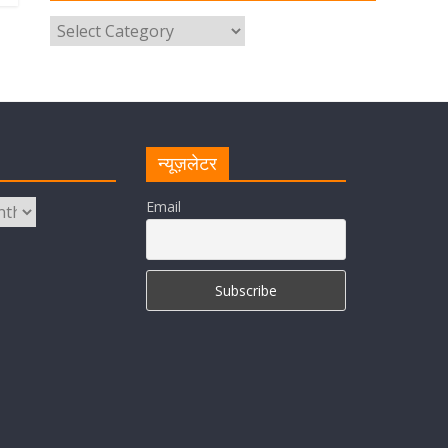
उत्तराखंड पुलिस का पांचवां नंबर, सीएम
धामी ने दी बधाई
August 8, 2026
1 Comment
नंदा की चौकी पुल की एप्राेच रोड धंसने के
मामले में कार्रवाई; अधिकारियों को किया
निलंबित
न्यूज़लेटर
August 8, 2026
1 Comment
Email
Cabinet Baithak: उत्तराखंड में
श्रमिकों को हर महीने 7 तारीख तक मिलेगी
मजदूरी, ओवरटाइम पर मिलेगा दोगुना
भुगतान
August 8, 2026
1 Comment
केंद्रीय रेल मंत्री ने मुख्यमंत्री के अनुरोध
पर बनबसा रेलवे स्टेशन पर अमृतसर–
टनकपुर एक्सप्रेस के ठहराव को स्वीकृति
August 6, 2026
1 Comment