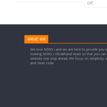
Off
अबाउट अस
We love NEWS i and we are here to provide you w
looking NEWS i Uttrakhand news so that you can 
website one step ahead. We focus on simplicity, 
and clean code.