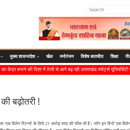
मुख्य शासनादेश
खेल
मनोरंजन
विशेष बातचीत
शिक्षा
पी
का केंद्र बनाने की दिशा में तेजी से आगे बढ़ रही उत्तराखंड स्पोर्ट्स यूनिवर्सिट
रोत्साहन और विश्वस्तरीय सुविधाएँ उपलब्ध कराना सरकार की प्राथमिकता: मुख्
ष्ट्रीय मंच पर बढ़ाया उत्तराखंड का गौरव: मुख्यमंत्री
सभी कार्य तय समय में पूर्ण हों: मुख्यमंत्री
की बढ़ोतरी !
 लिगेसी प्लान के अनुरूप आधुनिक खेल अवसंरचना विकसित करने के निर्देश
्म ‘एक विलेन रिटर्न्स’ के लिये 21 करोड़ रुपए की फीस ली है। जॉन इन दिनों ‘एक विले