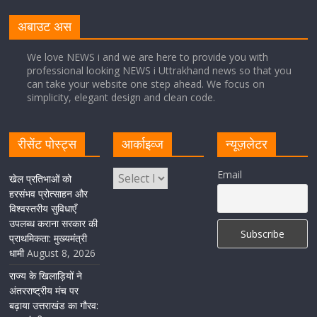
नंदा की चौकी पुल की एप्राेच रोड धंसने के मामले में कार्रवाई;
अधिकारियों को किया निलंबित
अबाउट अस
August 8, 2026
1 Comment
We love NEWS i and we are here to provide you with
professional looking NEWS i Uttrakhand news so that you
can take your website one step ahead. We focus on
Cabinet Baithak: उत्तराखंड में श्रमिकों को हर महीने 7 तारीख
simplicity, elegant design and clean code.
तक मिलेगी मजदूरी, ओवरटाइम पर मिलेगा दोगुना भुगतान
August 8, 2026
1 Comment
रीसेंट पोस्ट्स
आर्काइव्ज
न्यूज़लेटर
केंद्रीय रेल मंत्री ने मुख्यमंत्री के अनुरोध पर बनबसा रेलवे स्टेशन पर
Email
खेल प्रतिभाओं को
अमृतसर–टनकपुर एक्सप्रेस के ठहराव को स्वीकृति
हरसंभव प्रोत्साहन और
विश्वस्तरीय सुविधाएँ
August 6, 2026
1 Comment
उपलब्ध कराना सरकार की
प्राथमिकता: मुख्यमंत्री
धामी
August 8, 2026
राज्य के खिलाड़ियों ने
अंतरराष्ट्रीय मंच पर
बढ़ाया उत्तराखंड का गौरव: