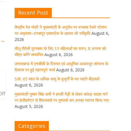
घर जाएंगे बीएलओ
Recent Post
August 6, 2026
1 Comment
केंद्रीय रेल मंत्री ने मुख्यमंत्री के अनुरोध पर बनबसा रेलवे स्टेशन
पर अमृतसर–टनकपुर एक्सप्रेस के ठहराव को स्वीकृति
August 6,
मुख्यमंत्री पुष्कर सिंह धामी ने हरकी पैड़ी से
लेकर कांवड़ यात्रा मार्ग पर हेलीकॉप्टर से
2026
श
→
शिवभक्तों पर पुष्पवर्षा कर उनका स्वागत
तीलू रौतेली पुरस्कार के लिए 13 महिलाओं का चयन, 8 अगस्त को
किया गया
सीएम करेंगे सम्मानित
August 6, 2026
August 5, 2026
1 Comment
उत्तराखण्ड में एनसीसी के विस्तार एवं आधुनिक आधारभूत संरचना के
विकास पर हुई महत्वपूर्ण चर्चा
August 6, 2026
SIR: 65 साल के अधिक आयु के बुजुर्गों के घर जाएंगे बीएलओ
धर्मनगरी हरिद्वार में कांवड़ यात्रा के दौरान
August 6, 2026
मंगलवार को आस्था, सेवा और संस्कृति का
अद्भुत संगम देखने को मिला
f
मुख्यमंत्री पुष्कर सिंह धामी ने हरकी पैड़ी से लेकर कांवड़ यात्रा मार्ग
पर हेलीकॉप्टर से शिवभक्तों पर पुष्पवर्षा कर उनका स्वागत किया गया
August 5, 2026
1 Comment
August 5, 2026
मुख्यमंत्री ने स्वास्थ्य सेवा शिविर का किया
Categories
शुभारंभ, श्रद्धालुओं को अपने हाथों से