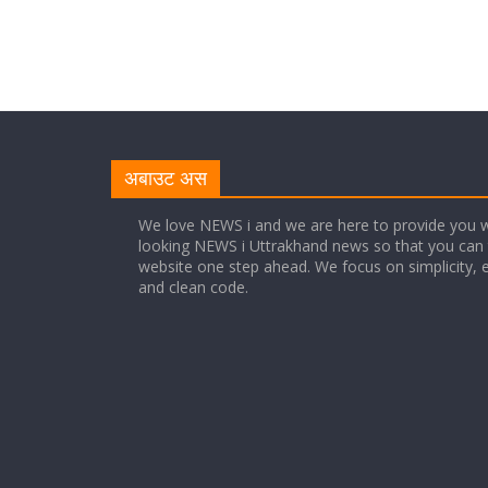
अबाउट अस
We love NEWS i and we are here to provide you w
looking NEWS i Uttrakhand news so that you can 
website one step ahead. We focus on simplicity, 
and clean code.