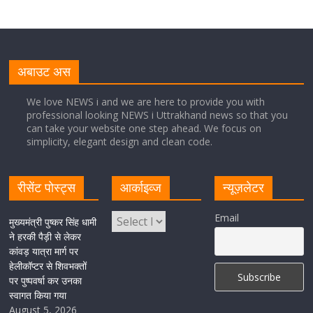
मुख्यमंत्री पुष्कर सिंह धामी ने सुनीं जनसमस्याएं, अधिकारियों को
त्वरित समाधान के दिए निर्देश
अबाउट अस
August 1, 2026
1 Comment
We love NEWS i and we are here to provide you with
मुख्यमंत्री ने प्रदान की विभिन्न विकास योजनाओं एवं निर्माण कार्यों के
professional looking NEWS i Uttrakhand news so that you
लिए ₹ 227 करोड़ की वित्तीय स्वीकृति
can take your website one step ahead. We focus on
simplicity, elegant design and clean code.
August 1, 2026
1 Comment
रीसेंट पोस्ट्स
आर्काइव्ज
न्यूज़लेटर
मुख्यमंत्री पुष्कर सिंह धामी ने एनडीआरएफ बटालियन गदरपुर का
किया भ्रमण, जवानों से संवाद कर आपदा प्रबंधन व्यवस्थाओं की ली
जानकारी
Email
मुख्यमंत्री पुष्कर सिंह धामी
ने हरकी पैड़ी से लेकर
August 1, 2026
1 Comment
कांवड़ यात्रा मार्ग पर
हेलीकॉप्टर से शिवभक्तों
पर पुष्पवर्षा कर उनका
स्वागत किया गया
August 5, 2026