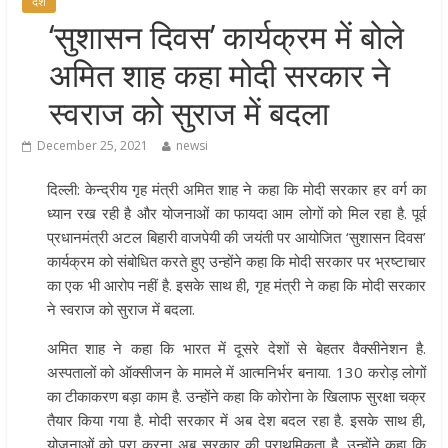
देश
मुख्यमंत्री पुष्कर सिंह धामी ने हरकी पैड़ी स
‘सुशासन दिवस’ कार्यक्रम में बोले
लेकर कांवड़ यात्रा मार्ग पर हेलीकॉप्टर से
अमित शाह कहा मोदी सरकार ने
शिवभक्तों पर पुष्पवर्षा कर उनका स्वागत
किया गया
स्वराज को सुराज में बदला
धर्मनगरी हरिद्वार में कांवड़ यात्रा के दौरान
December 25, 2021
newsi
मंगलवार को आस्था, सेवा और संस्कृति का
अद्भुत संगम देखने को मिला
दिल्ली: केन्द्रीय गृह मंत्री अमित शाह ने कहा कि मोदी सरकार हर वर्ग का
मुख्यमंत्री ने स्वास्थ्य सेवा शिविर का किया
ध्यान रख रही है और योजनाओं का फायदा आम लोगों को मिल रहा है. पूर्व
शुभारंभ, श्रद्धालुओं को अपने हाथों से परो
प्रधानमंत्री अटल बिहारी वाजपेयी की जयंती पर आयोजित ‘सुशासन दिवस’
भोजन
कार्यक्रम को संबोधित करते हुए उन्होंने कहा कि मोदी सरकार पर भ्रष्टाचार
का एक भी आरोप नहीं है. इसके साथ ही, गृह मंत्री ने कहा कि मोदी सरकार
मुख्यमंत्री पुष्कर सिंह धामी ने एनडीआरए
ने स्वराज को सुराज में बदला.
बटालियन गदरपुर का किया भ्रमण, जवानों
संवाद कर आपदा प्रबंधन व्यवस्थाओं की 
अमित शाह ने कहा कि भारत में दूसरे देशों से बेहतर वैक्सीनेशन है.
जानकारी
अस्पतालों को ऑक्सीजन के मामले में आत्मनिर्भर बनाया. 130 करोड़ लोगों
का टीकाकरण बड़ा काम है. उन्होंने कहा कि कोरोना के खिलाफ सुरक्षा चक्र
तैयार किया गया है. मोदी सरकार में अब देश बदल रहा है. इसके साथ ही,
योजनाओं को पूरा करना अब सरकार की प्राथमिकता है. उन्होंने कहा कि