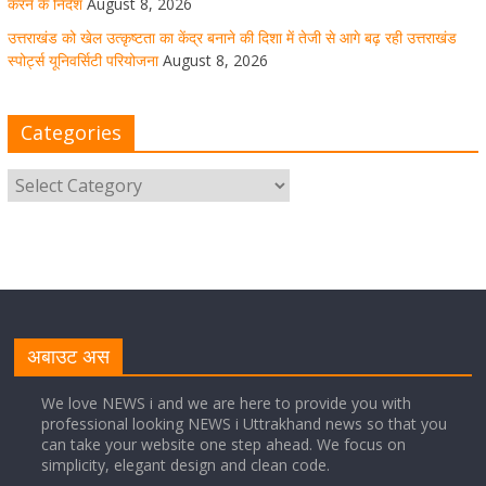
करने के निर्देश
August 8, 2026
उत्तराखंड को खेल उत्कृष्टता का केंद्र बनाने की दिशा में तेजी से आगे बढ़ रही उत्तराखंड
स्पोर्ट्स यूनिवर्सिटी परियोजना
August 8, 2026
मुख्य सचिव ने कहा- कौशल विकास से संबंधित सभी विभाग एक
प्लेटफॉर्म पर करें काम
Categories
August 8, 2026
1 Comment
साइबर अपराध नियंत्रण व प्रबंधन में उत्तराखंड पुलिस का पांचवां
नंबर, सीएम धामी ने दी बधाई
August 8, 2026
1 Comment
नंदा की चौकी पुल की एप्राेच रोड धंसने के मामले में कार्रवाई;
अधिकारियों को किया निलंबित
अबाउट अस
August 8, 2026
1 Comment
We love NEWS i and we are here to provide you with
professional looking NEWS i Uttrakhand news so that you
can take your website one step ahead. We focus on
Cabinet Baithak: उत्तराखंड में श्रमिकों को हर महीने 7 तारीख
simplicity, elegant design and clean code.
तक मिलेगी मजदूरी, ओवरटाइम पर मिलेगा दोगुना भुगतान