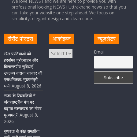
We love NEWS i and we are here to provide you with
professional looking NEWS i Uttrakhand news so that you
can take your website one step ahead. We focus on
Cabinet Baithak: उत्तराखंड में श्रमिकों को हर महीने 7 तारीख
simplicity, elegant design and clean code.
तक मिलेगी मजदूरी, ओवरटाइम पर मिलेगा दोगुना भुगतान
August 8, 2026
1 Comment
रीसेंट पोस्ट्स
आर्काइव्ज
न्यूज़लेटर
केंद्रीय रेल मंत्री ने मुख्यमंत्री के अनुरोध पर बनबसा रेलवे स्टेशन पर
Email
खेल प्रतिभाओं को
अमृतसर–टनकपुर एक्सप्रेस के ठहराव को स्वीकृति
हरसंभव प्रोत्साहन और
विश्वस्तरीय सुविधाएँ
August 6, 2026
1 Comment
उपलब्ध कराना सरकार की
प्राथमिकता: मुख्यमंत्री
धामी
August 8, 2026
राज्य के खिलाड़ियों ने
अंतरराष्ट्रीय मंच पर
बढ़ाया उत्तराखंड का गौरव:
मुख्यमंत्री
August 8,
2026
गुणवत्ता से कोई समझौता