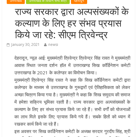
उत्तराखंड
उत्तराखंड के विधान सभा क्षेत्र
देहरादून
खेल प्रतिभाओं को हरसंभव प्रोत्साहन औ
राज्य सरकार द्वारा अल्पसंख्यकों के
विश्वस्तरीय सुविधाएँ उपलब्ध कराना सरक
कल्याण के लिए हर संभव प्रयास
की प्राथमिकता: मुख्यमंत्री धामी
राज्य के खिलाड़ियों ने अंतरराष्ट्रीय मंच प
किये जा रहे: सीएम त्रिवेन्द्र
बढ़ाया उत्तराखंड का गौरव: मुख्यमंत्री
January 30, 2021
newsi
गुणवत्ता से कोई समझौता नहीं, सभी कार्य
समय में पूर्ण हों: मुख्यमंत्री
देहरादून, न्यूज़ आई: मुख्यमंत्री त्रिवेन्द्र त्रिवेन्द्र सिंह रावत ने मुख्यमंत्री
खेल विजन, नई खेल नीति और लिगेसी प्ल
आवास स्थित जनता दर्शन हॉल में उत्तराखण्ड सिख कॉर्डिनेशन कमेटी
के अनुरूप आधुनिक खेल अवसंरचना
उत्तराखण्ड के 2021 के कलेण्डर का विमोचन किया।
विकसित करने के निर्देश
मुख्यमंत्री त्रिवेन्द्र सिंह रावत ने कहा कि सिख कॉर्डिनेशन कमेटी द्वारा
कलेण्डर के माध्यम से उत्तराखण्ड के गुरूद्वारों एवं ऐतिहासिकता को लेकर
अच्छा चित्रण किया गया है। मुख्यमंत्री ने कहा कि सिख समुदाय की समाज
में हमेशा सक्रिय भूमिका रहती है। राज्य सरकार द्वारा अल्पसंख्यकों के
कल्याण के लिए हर संभव प्रयास किये जा रहे हैं। सभी वर्गों को योजनाओं
का लाभ मिले इसके लिए प्रयास किये गये हैं। सबके हितों को ध्यान में
रखकर कार्य किये जा रहे हैं।
इस अवसर पर सिख कार्डिनेशन कमेटी के अध्यक्ष सरदार गुरदीप सिंह, श्री