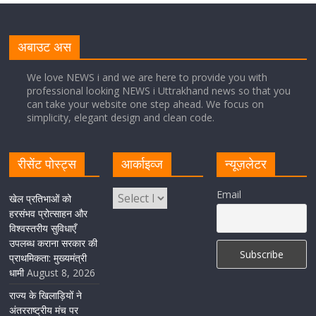
नंदा की चौकी पुल की एप्राेच रोड धंसने के मामले में कार्रवाई;
अधिकारियों को किया निलंबित
अबाउट अस
August 8, 2026
1 Comment
We love NEWS i and we are here to provide you with
professional looking NEWS i Uttrakhand news so that you
can take your website one step ahead. We focus on
Cabinet Baithak: उत्तराखंड में श्रमिकों को हर महीने 7 तारीख
simplicity, elegant design and clean code.
तक मिलेगी मजदूरी, ओवरटाइम पर मिलेगा दोगुना भुगतान
August 8, 2026
1 Comment
रीसेंट पोस्ट्स
आर्काइव्ज
न्यूज़लेटर
केंद्रीय रेल मंत्री ने मुख्यमंत्री के अनुरोध पर बनबसा रेलवे स्टेशन पर
Email
खेल प्रतिभाओं को
अमृतसर–टनकपुर एक्सप्रेस के ठहराव को स्वीकृति
हरसंभव प्रोत्साहन और
विश्वस्तरीय सुविधाएँ
August 6, 2026
1 Comment
उपलब्ध कराना सरकार की
प्राथमिकता: मुख्यमंत्री
धामी
August 8, 2026
राज्य के खिलाड़ियों ने
अंतरराष्ट्रीय मंच पर