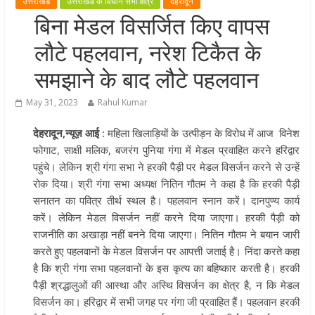
उत्तराखंड
उत्तराखंड के विधान सभा क्षेत्र
देहरादून
उत्तराखंड को खेल उत्कृष्टता का केंद्र बन
बिना मेडल विसर्जित किए वापस
की दिशा में तेजी से आगे बढ़ रही उत्तराखंड
लौटे पहलवान, नरेश टिकैत के
स्पोर्ट्स यूनिवर्सिटी परियोजना
खेल प्रतिभाओं को हरसंभव प्रोत्साहन औ
समझाने के बाद लौटे पहलवान
विश्वस्तरीय सुविधाएँ उपलब्ध कराना सरक
May 31, 2023
Rahul Kumar
की प्राथमिकता: मुख्यमंत्री धामी
राज्य के खिलाड़ियों ने अंतरराष्ट्रीय मंच प
देहरादून,न्यूज़ आई :
महिला खिलाड़ियों के उत्पीड़न के विरोध में आज विनेश
बढ़ाया उत्तराखंड का गौरव: मुख्यमंत्री
फोगाट, साक्षी मलिक, बजरंग पुनिया गंगा में मेडल प्रवाहित करने हरिद्वार
गुणवत्ता से कोई समझौता नहीं, सभी कार्य
पहुंचे। लेकिन श्री गंगा सभा ने हरकी पैड़ी पर मेडल विसर्जन करने से उन्हें
समय में पूर्ण हों: मुख्यमंत्री
रोक दिया। श्री गंगा सभा अध्यक्ष नितिन गौतम ने कहा है कि हरकी पैड़ी
सनातन का पवित्र तीर्थ स्थल है। पहलवान स्नान करें। दानपुण्य कार्य
करें। लेकिन मेडल विसर्जन नहीं करने दिया जाएगा। हरकी पैड़ी को
राजनीति का अखाड़ा नहीं बनने दिया जाएगा। नितिन गौतम ने बयान जारी
करते हुए पहलवानों के मेडल विसर्जन पर आपत्ती जताई है। निंदा करते कहा
है कि श्री गंगा सभा पहलवानों के इस कृत्य का बहिष्कार करती है। हरकी
पैड़ी श्रद्धालुओं की आस्था और अस्थि विसर्जन का क्षेत्र है, न कि मेडल
विसर्जन का। हरिद्वार में सभी जगह पर गंगा जी प्रवाहित हैं। पहलवान हरकी