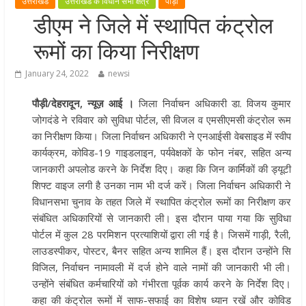
उत्तराखंड
उत्तराखंड के विधान सभा क्षेत्र
पौड़ी
मुख्यमंत्री पुष्कर सिंह धामी ने हरकी पैड़ी स
डीएम ने जिले में स्थापित कंट्रोल
लेकर कांवड़ यात्रा मार्ग पर हेलीकॉप्टर से
रूमों का किया निरीक्षण
शिवभक्तों पर पुष्पवर्षा कर उनका स्वागत
किया गया
January 24, 2022
newsi
धर्मनगरी हरिद्वार में कांवड़ यात्रा के दौरान
पौड़ी/देहरादून, न्यूज़ आई ।
जिला निर्वाचन अधिकारी डा. विजय कुमार
मंगलवार को आस्था, सेवा और संस्कृति का
जोगदंडे ने रविवार को सुविधा पोर्टल, सी विजल व एमसीएमसी कंट्रोल रूम
अद्भुत संगम देखने को मिला
का निरीक्षण किया। जिला निर्वाचन अधिकारी ने एनआईसी वेबसाइड में स्वीप
मुख्यमंत्री ने स्वास्थ्य सेवा शिविर का किया
कार्यक्रम, कोविड-19 गाइडलाइन, पर्यवेक्षकों के फोन नंबर, सहित अन्य
शुभारंभ, श्रद्धालुओं को अपने हाथों से परो
जानकारी अपलोड करने के निर्देश दिए। कहा कि जिन कार्मिकों की ड्यूटी
भोजन
शिफ्ट वाइज लगी है उनका नाम भी दर्ज करें। जिला निर्वाचन अधिकारी ने
मुख्यमंत्री पुष्कर सिंह धामी ने एनडीआरए
विधानसभा चुनाव के तहत जिले में स्थापित कंट्रोल रूमों का निरीक्षण कर
बटालियन गदरपुर का किया भ्रमण, जवानों
संबंधित अधिकारियों से जानकारी ली। इस दौरान पाया गया कि सुविधा
संवाद कर आपदा प्रबंधन व्यवस्थाओं की 
पोर्टल में कुल 28 परमिशन प्रत्याशियों द्वारा ली गई है। जिसमें गाड़ी, रैली,
लाउडस्पीकर, पोस्टर, बैनर सहित अन्य शामिल हैं। इस दौरान उन्होंने सि
जानकारी
विजिल, निर्वाचन नामावली में दर्ज होने वाले नामों की जानकारी भी ली।
उन्होंने संबंधित कर्मचारियों को गंभीरता पूर्वक कार्य करने के निर्देश दिए।
कहा की कंट्रोल रूमों में साफ-सफाई का विशेष ध्यान रखें और कोविड