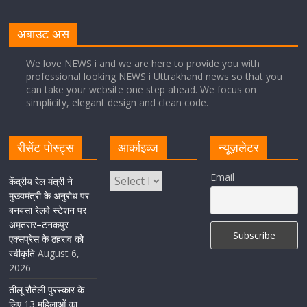
मुख्यमंत्री पुष्कर सिंह धामी से भाजपा देहरादून महानगर के अध्यक्ष
सिद्धार्थ अग्रवाल ने शिष्टाचार भेंट की
अबाउट अस
August 5, 2026
1 Comment
We love NEWS i and we are here to provide you with
professional looking NEWS i Uttrakhand news so that you
सीएम धामी ने हरिद्वार में शिवभक्तों का हेलिकॉप्टर से पुष्पवर्षा और पैर
can take your website one step ahead. We focus on
धोकर किया स्वागत
simplicity, elegant design and clean code.
August 5, 2026
1 Comment
रीसेंट पोस्ट्स
आर्काइव्ज
न्यूज़लेटर
मुख्यमंत्री पुष्कर सिंह धामी ने किया मसूरी विधानसभा में विभिन्न
Email
विकास योजनाओं का लोकार्पण-शिलान्यास
केंद्रीय रेल मंत्री ने
मुख्यमंत्री के अनुरोध पर
August 5, 2026
1 Comment
बनबसा रेलवे स्टेशन पर
अमृतसर–टनकपुर
एक्सप्रेस के ठहराव को
स्वीकृति
August 6,
2026
तीलू रौतेली पुरस्कार के
लिए 13 महिलाओं का