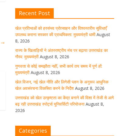
Recent Post
खेल विजन, नई खेल नीति और लिगेसी
प्लान के अनुरूप आधुनिक खेल अवसंरचना
विकसित करने के निर्देश
खेल प्रतिभाओं को हरसंभव प्रोत्साहन और विश्वस्तरीय सुविधाएँ
उपलब्ध कराना सरकार की प्राथमिकता: मुख्यमंत्री धामी
August
August 8, 2026
1 Comment
8, 2026
क
→
राज्य के खिलाड़ियों ने अंतरराष्ट्रीय मंच पर बढ़ाया उत्तराखंड का
गौरव: मुख्यमंत्री
August 8, 2026
उत्तराखंड को खेल उत्कृष्टता का केंद्र
बनाने की दिशा में तेजी से आगे बढ़ रही
गुणवत्ता से कोई समझौता नहीं, सभी कार्य तय समय में पूर्ण हों:
उत्तराखंड स्पोर्ट्स यूनिवर्सिटी परियोजना
मुख्यमंत्री
August 8, 2026
August 8, 2026
1 Comment
खेल विजन, नई खेल नीति और लिगेसी प्लान के अनुरूप आधुनिक
खेल अवसंरचना विकसित करने के निर्देश
August 8, 2026
उत्तराखंड को खेल उत्कृष्टता का केंद्र बनाने की दिशा में तेजी से आगे
मुख्य सचिव ने कहा- कौशल विकास से
बढ़ रही उत्तराखंड स्पोर्ट्स यूनिवर्सिटी परियोजना
August 8,
संबंधित सभी विभाग एक प्लेटफॉर्म पर करें
2026
काम
August 8, 2026
1 Comment
Categories
साइबर अपराध नियंत्रण व प्रबंधन में