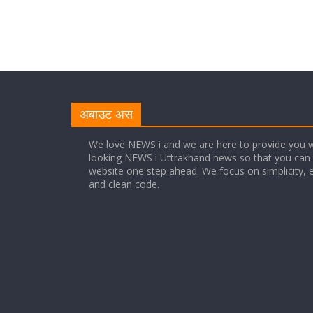
अबाउट अस
We love NEWS i and we are here to provide you w
looking NEWS i Uttrakhand news so that you can 
website one step ahead. We focus on simplicity, 
and clean code.