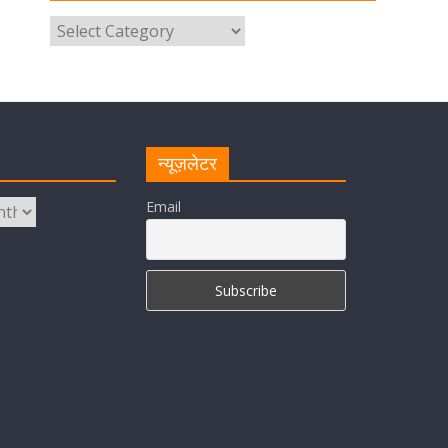
उत्तराखंड पुलिस का पांचवां नंबर, सीएम
धामी ने दी बधाई
August 8, 2026
1 Comment
नंदा की चौकी पुल की एप्राेच रोड धंसने के
मामले में कार्रवाई; अधिकारियों को किया
निलंबित
न्यूज़लेटर
August 8, 2026
1 Comment
Email
Cabinet Baithak: उत्तराखंड में
श्रमिकों को हर महीने 7 तारीख तक मिलेगी
मजदूरी, ओवरटाइम पर मिलेगा दोगुना
भुगतान
August 8, 2026
1 Comment
केंद्रीय रेल मंत्री ने मुख्यमंत्री के अनुरोध
पर बनबसा रेलवे स्टेशन पर अमृतसर–
टनकपुर एक्सप्रेस के ठहराव को स्वीकृति
August 6, 2026
1 Comment