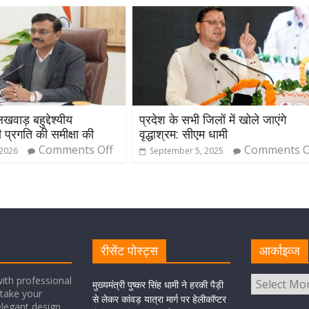
खवाड़ बहुद्देश्यीय
प्रदेश के सभी जिलों में खोले जाएंगे
प्रगति की समीक्षा की
वृद्धाश्रम: सीएम धामी
Comments Off
Comments Of
 2026
September 5, 2025
रीसेंट पोस्ट्स
आर्काइव्ज
ith professional
मुख्यमंत्री पुष्कर सिंह धामी ने हरकी पैड़ी
take your
से लेकर कांवड़ यात्रा मार्ग पर हेलीकॉप्टर
elegant design