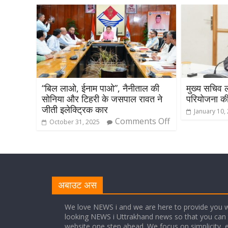
“बिल लाओ, ईनाम पाओ”, नैनीताल की
मुख्य सचिव ल
सोनिया और टिहरी के जसपाल रावत ने
परियोजना की 
जीती इलेक्ट्रिक कार
January 10,
Comments Off
October 31, 2025
अबाउट अस
We love NEWS i and we are here to provide you w
looking NEWS i Uttrakhand news so that you can 
website one step ahead. We focus on simplicity, 