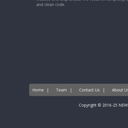
and clean code.
Home
|
Team
|
Contact Us
|
About U
Copyright © 2016-25 NEW