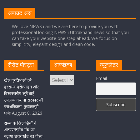
नंदा की चौकी पुल की एप्राेच रोड धंसने के मामले में कार्रवाई;
अधिकारियों को किया निलंबित
अबाउट अस
August 8, 2026
1 Comment
We love NEWS i and we are here to provide you with
professional looking NEWS i Uttrakhand news so that you
can take your website one step ahead. We focus on
Cabinet Baithak: उत्तराखंड में श्रमिकों को हर महीने 7 तारीख
simplicity, elegant design and clean code.
तक मिलेगी मजदूरी, ओवरटाइम पर मिलेगा दोगुना भुगतान
August 8, 2026
1 Comment
रीसेंट पोस्ट्स
आर्काइव्ज
न्यूज़लेटर
केंद्रीय रेल मंत्री ने मुख्यमंत्री के अनुरोध पर बनबसा रेलवे स्टेशन पर
Email
खेल प्रतिभाओं को
अमृतसर–टनकपुर एक्सप्रेस के ठहराव को स्वीकृति
हरसंभव प्रोत्साहन और
विश्वस्तरीय सुविधाएँ
August 6, 2026
1 Comment
उपलब्ध कराना सरकार की
प्राथमिकता: मुख्यमंत्री
धामी
August 8, 2026
राज्य के खिलाड़ियों ने
अंतरराष्ट्रीय मंच पर
बढ़ाया उत्तराखंड का गौरव: