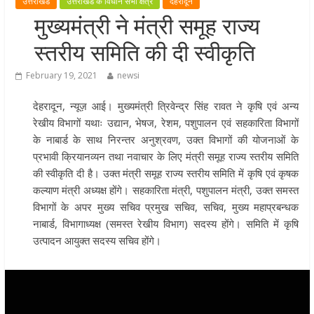
उत्तराखंड
उत्तराखंड के विधान सभा क्षेत्र
देहरादून
खेल प्रतिभाओं को हरसंभव प्रोत्साहन औ
मुख्यमंत्री ने मंत्री समूह राज्य
विश्वस्तरीय सुविधाएँ उपलब्ध कराना सरक
स्तरीय समिति की दी स्वीकृति
की प्राथमिकता: मुख्यमंत्री धामी
राज्य के खिलाड़ियों ने अंतरराष्ट्रीय मंच प
February 19, 2021
newsi
बढ़ाया उत्तराखंड का गौरव: मुख्यमंत्री
देहरादून, न्यूज़ आई। मुख्यमंत्री त्रिवेन्द्र सिंह रावत ने कृषि एवं अन्य
गुणवत्ता से कोई समझौता नहीं, सभी कार्य
रेखीय विभागों यथाः उद्यान, भेषज, रेशम, पशुपालन एवं सहकारिता विभागों
समय में पूर्ण हों: मुख्यमंत्री
के नाबार्ड के साथ निरन्तर अनुश्रवण, उक्त विभागों की योजनाओं के
खेल विजन, नई खेल नीति और लिगेसी प्ल
प्रभावी क्रियानव्यन तथा नवाचार के लिए मंत्री समूह राज्य स्तरीय समिति
के अनुरूप आधुनिक खेल अवसंरचना
की स्वीकृति दी है। उक्त मंत्री समूह राज्य स्तरीय समिति में कृषि एवं कृषक
विकसित करने के निर्देश
कल्याण मंत्री अध्यक्ष होंगे। सहकारिता मंत्री, पशुपालन मंत्री, उक्त समस्त
विभागों के अपर मुख्य सचिव प्रमुख सचिव, सचिव, मुख्य महाप्रबन्धक
नाबार्ड, विभागाध्यक्ष (समस्त रेखीय विभाग) सदस्य होंगे। समिति में कृषि
उत्पादन आयुक्त सदस्य सचिव होंगे।