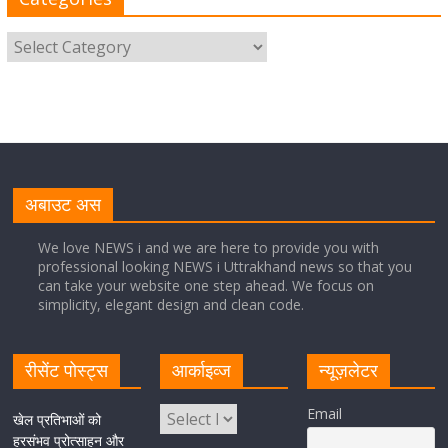
साइबर अपराध नियंत्रण व प्रबंधन में उत्तराखंड पुलिस का पांचवां
नंबर, सीएम धामी ने दी बधाई
August 8, 2026
1 Comment
नंदा की चौकी पुल की एप्राेच रोड धंसने के मामले में कार्रवाई;
अधिकारियों को किया निलंबित
अबाउट अस
August 8, 2026
1 Comment
We love NEWS i and we are here to provide you with
professional looking NEWS i Uttrakhand news so that you
can take your website one step ahead. We focus on
Cabinet Baithak: उत्तराखंड में श्रमिकों को हर महीने 7 तारीख
simplicity, elegant design and clean code.
तक मिलेगी मजदूरी, ओवरटाइम पर मिलेगा दोगुना भुगतान
August 8, 2026
1 Comment
रीसेंट पोस्ट्स
आर्काइव्ज
न्यूज़लेटर
केंद्रीय रेल मंत्री ने मुख्यमंत्री के अनुरोध पर बनबसा रेलवे स्टेशन पर
Email
खेल प्रतिभाओं को
अमृतसर–टनकपुर एक्सप्रेस के ठहराव को स्वीकृति
हरसंभव प्रोत्साहन और