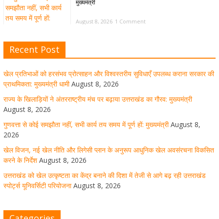
मुख्यमंत्री
August 8, 2026
1 Comment
Recent Post
खेल विजन, नई खेल नीति और लिगेसी प्लान के अनुरूप आधुनिक खेल
अवसंरचना विकसित करने के निर्देश
खेल प्रतिभाओं को हरसंभव प्रोत्साहन और विश्वस्तरीय सुविधाएँ उपलब्ध कराना सरकार की
August 8, 2026
1 Comment
प्राथमिकता: मुख्यमंत्री धामी
August 8, 2026
राज्य के खिलाड़ियों ने अंतरराष्ट्रीय मंच पर बढ़ाया उत्तराखंड का गौरव: मुख्यमंत्री
August 8, 2026
उत्तराखंड को खेल उत्कृष्टता का केंद्र बनाने की दिशा में तेजी से आगे
गुणवत्ता से कोई समझौता नहीं, सभी कार्य तय समय में पूर्ण हों: मुख्यमंत्री
August 8,
बढ़ रही उत्तराखंड स्पोर्ट्स यूनिवर्सिटी परियोजना
2026
खेल विजन, नई खेल नीति और लिगेसी प्लान के अनुरूप आधुनिक खेल अवसंरचना विकसित
August 8, 2026
1 Comment
करने के निर्देश
August 8, 2026
उत्तराखंड को खेल उत्कृष्टता का केंद्र बनाने की दिशा में तेजी से आगे बढ़ रही उत्तराखंड
स्पोर्ट्स यूनिवर्सिटी परियोजना
August 8, 2026
मुख्य सचिव ने कहा- कौशल विकास से संबंधित सभी विभाग एक
प्लेटफॉर्म पर करें काम
Categories
August 8, 2026
1 Comment