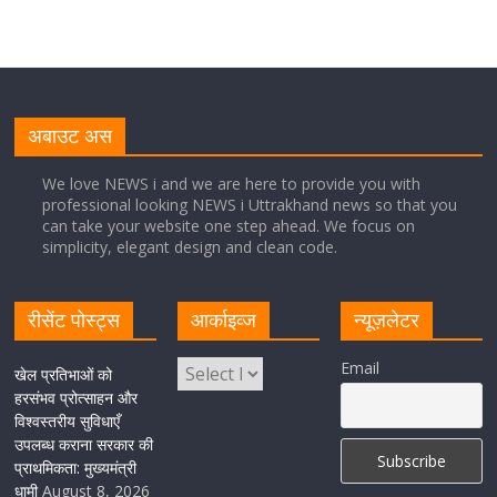
August 8, 2026
1 Comment
नंदा की चौकी पुल की एप्राेच रोड धंसने के मामले में कार्रवाई;
अधिकारियों को किया निलंबित
अबाउट अस
August 8, 2026
1 Comment
We love NEWS i and we are here to provide you with
professional looking NEWS i Uttrakhand news so that you
can take your website one step ahead. We focus on
Cabinet Baithak: उत्तराखंड में श्रमिकों को हर महीने 7 तारीख
simplicity, elegant design and clean code.
तक मिलेगी मजदूरी, ओवरटाइम पर मिलेगा दोगुना भुगतान
August 8, 2026
1 Comment
रीसेंट पोस्ट्स
आर्काइव्ज
न्यूज़लेटर
केंद्रीय रेल मंत्री ने मुख्यमंत्री के अनुरोध पर बनबसा रेलवे स्टेशन पर
Email
खेल प्रतिभाओं को
अमृतसर–टनकपुर एक्सप्रेस के ठहराव को स्वीकृति
हरसंभव प्रोत्साहन और
विश्वस्तरीय सुविधाएँ
August 6, 2026
1 Comment
उपलब्ध कराना सरकार की
प्राथमिकता: मुख्यमंत्री
धामी
August 8, 2026