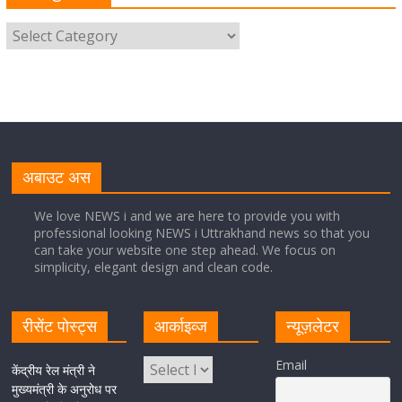
मुख्यमंत्री ने स्वास्थ्य सेवा शिविर का किया शुभारंभ, श्रद्धालुओं को
अपने हाथों से परोसा भोजन
August 5, 2026
1 Comment
मुख्यमंत्री पुष्कर सिंह धामी से भाजपा देहरादून महानगर के अध्यक्ष
सिद्धार्थ अग्रवाल ने शिष्टाचार भेंट की
अबाउट अस
August 5, 2026
1 Comment
We love NEWS i and we are here to provide you with
professional looking NEWS i Uttrakhand news so that you
सीएम धामी ने हरिद्वार में शिवभक्तों का हेलिकॉप्टर से पुष्पवर्षा और पैर
can take your website one step ahead. We focus on
धोकर किया स्वागत
simplicity, elegant design and clean code.
August 5, 2026
1 Comment
रीसेंट पोस्ट्स
आर्काइव्ज
न्यूज़लेटर
मुख्यमंत्री पुष्कर सिंह धामी ने किया मसूरी विधानसभा में विभिन्न
Email
विकास योजनाओं का लोकार्पण-शिलान्यास
केंद्रीय रेल मंत्री ने
मुख्यमंत्री के अनुरोध पर
August 5, 2026
1 Comment