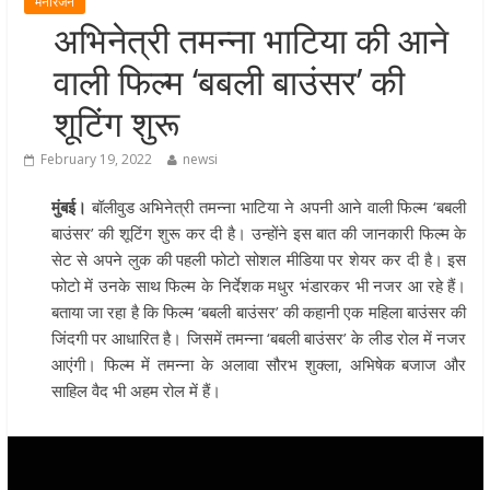
मनोरंजन
जानकारी
अभिनेत्री तमन्ना भाटिया की आने
डबल इंजन की सरकार में संचालित योजन
वाली फिल्म ‘बबली बाउंसर’ की
का लाभ समाज के अंतिम व्यक्ति तक पहुंच
रहा है: मुख्यमंत्री
शूटिंग शुरू
मुख्यमंत्री पुष्कर सिंह धामी ने हरकी पैड़ी स
February 19, 2022
newsi
लेकर कांवड़ यात्रा मार्ग पर हेलीकॉप्टर से
शिवभक्तों पर पुष्पवर्षा कर उनका स्वागत
मुंबई।
बॉलीवुड अभिनेत्री तमन्ना भाटिया ने अपनी आने वाली फिल्म ‘बबली
किया गया
बाउंसर’ की शूटिंग शुरू कर दी है। उन्होंने इस बात की जानकारी फिल्म के
धर्मनगरी हरिद्वार में कांवड़ यात्रा के दौरान
सेट से अपने लुक की पहली फोटो सोशल मीडिया पर शेयर कर दी है। इस
मंगलवार को आस्था, सेवा और संस्कृति का
फोटो में उनके साथ फिल्म के निर्देशक मधुर भंडारकर भी नजर आ रहे हैं।
बताया जा रहा है कि फिल्म ‘बबली बाउंसर’ की कहानी एक महिला बाउंसर की
अद्भुत संगम देखने को मिला
जिंदगी पर आधारित है। जिसमें तमन्ना ‘बबली बाउंसर’ के लीड रोल में नजर
मुख्यमंत्री ने स्वास्थ्य सेवा शिविर का किया
आएंगी। फिल्म में तमन्ना के अलावा सौरभ शुक्ला, अभिषेक बजाज और
शुभारंभ, श्रद्धालुओं को अपने हाथों से परो
साहिल वैद भी अहम रोल में हैं।
भोजन