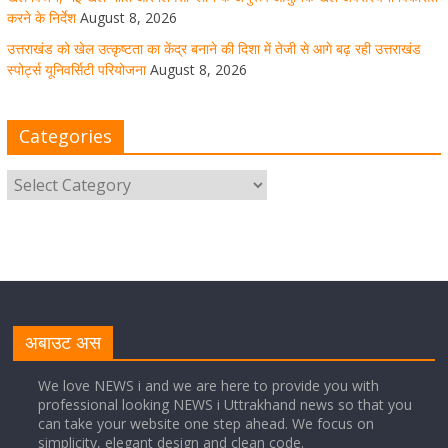
करने के निर्देश
August 8, 2026
उत्तराखंड को खेल उत्कृष्टता का केंद्र बनाने की दिशा में तेजी से आगे बढ़ रही उत्तराखंड
स्पोर्ट्स यूनिवर्सिटी परियोजना
August 8, 2026
मुख्य सचिव ने कहा- कौशल विकास से संबंधित सभी विभाग एक
प्लेटफॉर्म पर करें काम
Categories
August 8, 2026
1 Comment
साइबर अपराध नियंत्रण व प्रबंधन में उत्तराखंड पुलिस का पांचवां
नंबर, सीएम धामी ने दी बधाई
August 8, 2026
1 Comment
नंदा की चौकी पुल की एप्राेच रोड धंसने के मामले में कार्रवाई;
अधिकारियों को किया निलंबित
अबाउट अस
August 8, 2026
1 Comment
We love NEWS i and we are here to provide you with
professional looking NEWS i Uttrakhand news so that you
can take your website one step ahead. We focus on
Cabinet Baithak: उत्तराखंड में श्रमिकों को हर महीने 7 तारीख
simplicity, elegant design and clean code.
तक मिलेगी मजदूरी, ओवरटाइम पर मिलेगा दोगुना भुगतान