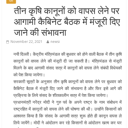
देश
खेल प्रतिभाओं को हरसंभव प्रोत्साहन औ
तीन कृषि कानूनों को वापस लेने पर
विश्वस्तरीय सुविधाएँ उपलब्ध कराना सरक
आगामी कैबिनेट बैठक में मंजूरी दिए
की प्राथमिकता: मुख्यमंत्री धामी
राज्य के खिलाड़ियों ने अंतरराष्ट्रीय मंच प
जाने की संभावना
बढ़ाया उत्तराखंड का गौरव: मुख्यमंत्री
November 22, 2021
newsi
गुणवत्ता से कोई समझौता नहीं, सभी कार्य
समय में पूर्ण हों: मुख्यमंत्री
नयी दिल्ली। केंद्रीय मंत्रिमंडल की बुधवार को होने वाली बैठक में तीन कृषि
खेल विजन, नई खेल नीति और लिगेसी प्ल
कानूनों को वापस लेने की मंजूरी दी जा सकती है। मंत्रिमंडल से मंजूरी
के अनुरूप आधुनिक खेल अवसंरचना
मिलने के बाद आगामी संसद सत्र में कानूनों को वापस लेने संबंधी विधेयकों
विकसित करने के निर्देश
को पेश किया जायेगा।
सरकारी सूत्रों के अनुसार तीन कृषि कानूनों को वापस लेने पर बुधवार को
कैबिनेट बैठक में मंजूरी दिए जाने की संभावना है और फिर इसे आगे की
प्रक्रिया के लिये संसद के शीतकालीन सत्र में पेश किया जायेगा।
प्रधानमंत्री नरेंद्र मोदी ने गुरु पर्व के अपने राष्ट्र के नाम संबोधन में
राष्ट्रहित में कानूनों को वापस लेने की घोषणा की थी। उन्होंने किसानों को
आश्वस्त किया है कि संसद के आगामी सत्र शुरू होते ही कानून वापस ले
लिये जायेंगे। मोदी ने आंदोलन कर रहे किसानों से आंदोलन खत्म कर घर