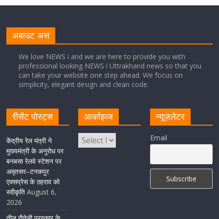
मुख्यमंत्री पुष्कर सिंह धामी से भाजपा देहरादून महानगर के अध्यक्ष
सिद्धार्थ अग्रवाल ने शिष्टाचार भेंट की
अबाउट अस
August 5, 2026
1 Comment
We love NEWS i and we are here to provide you with
professional looking NEWS i Uttrakhand news so that you
सीएम धामी ने हरिद्वार में शिवभक्तों का हेलिकॉप्टर से पुष्पवर्षा और पैर
can take your website one step ahead. We focus on
धोकर किया स्वागत
simplicity, elegant design and clean code.
August 5, 2026
1 Comment
रीसेंट पोस्ट्स
आर्काइव्ज
न्यूज़लेटर
मुख्यमंत्री पुष्कर सिंह धामी ने किया मसूरी विधानसभा में विभिन्न
Email
विकास योजनाओं का लोकार्पण-शिलान्यास
केंद्रीय रेल मंत्री ने
मुख्यमंत्री के अनुरोध पर
August 5, 2026
1 Comment
बनबसा रेलवे स्टेशन पर
अमृतसर–टनकपुर
एक्सप्रेस के ठहराव को
स्वीकृति
August 6,
2026
तीलू रौतेली पुरस्कार के