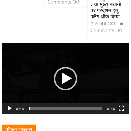
Comments Off
तथा मुख्य स्थानों
पर प्रदर्शन हेतु
फ्लैग ऑफ किया
April 6, 2023
Comments Off
Video
Player
00:00
02:00
पॉपुलर पोस्ट्स