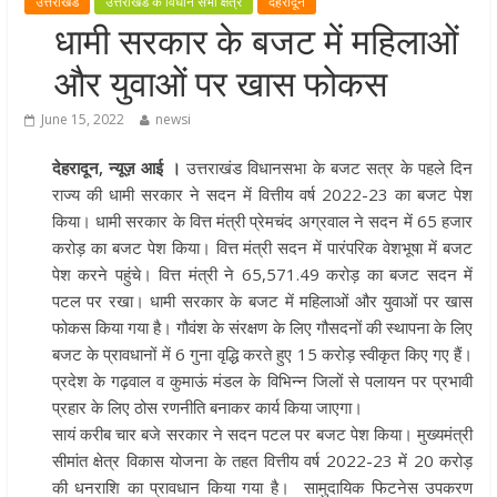
उत्तराखंड
उत्तराखंड के विधान सभा क्षेत्र
देहरादून
मुख्यमंत्री पुष्कर सिंह धामी ने हरकी पैड़ी स
धामी सरकार के बजट में महिलाओं
लेकर कांवड़ यात्रा मार्ग पर हेलीकॉप्टर से
और युवाओं पर खास फोकस
शिवभक्तों पर पुष्पवर्षा कर उनका स्वागत
किया गया
June 15, 2022
newsi
धर्मनगरी हरिद्वार में कांवड़ यात्रा के दौरान
देहरादून, न्यूज़ आई ।
उत्तराखंड विधानसभा के बजट सत्र के पहले दिन
मंगलवार को आस्था, सेवा और संस्कृति का
राज्य की धामी सरकार ने सदन में वित्तीय वर्ष 2022-23 का बजट पेश
अद्भुत संगम देखने को मिला
किया। धामी सरकार के वित्त मंत्री प्रेमचंद अग्रवाल ने सदन में 65 हजार
मुख्यमंत्री ने स्वास्थ्य सेवा शिविर का किया
करोड़ का बजट पेश किया। वित्त मंत्री सदन में पारंपरिक वेशभूषा में बजट
शुभारंभ, श्रद्धालुओं को अपने हाथों से परो
पेश करने पहुंचे। वित्त मंत्री ने 65,571.49 करोड़ का बजट सदन में
भोजन
पटल पर रखा। धामी सरकार के बजट में महिलाओं और युवाओं पर खास
मुख्यमंत्री पुष्कर सिंह धामी ने एनडीआरए
फोकस किया गया है। गौवंश के संरक्षण के लिए गौसदनों की स्थापना के लिए
बटालियन गदरपुर का किया भ्रमण, जवानों
बजट के प्रावधानों में 6 गुना वृद्धि करते हुए 15 करोड़ स्वीकृत किए गए हैं।
संवाद कर आपदा प्रबंधन व्यवस्थाओं की 
प्रदेश के गढ़वाल व कुमाऊं मंडल के विभिन्न जिलों से पलायन पर प्रभावी
प्रहार के लिए ठोस रणनीति बनाकर कार्य किया जाएगा।
जानकारी
सायं करीब चार बजे सरकार ने सदन पटल पर बजट पेश किया। मुख्यमंत्री
सीमांत क्षेत्र विकास योजना के तहत वित्तीय वर्ष 2022-23 में 20 करोड़
की धनराशि का प्रावधान किया गया है। सामुदायिक फिटनेस उपकरण