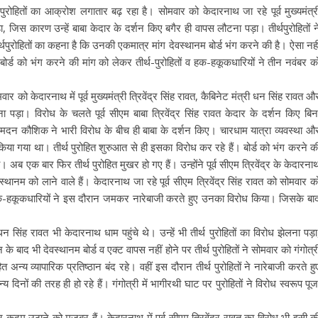
थपुरोहितों का आक्रोश लगातार बढ़ रहा है। सोमवार को केदारनाथ जा रहे पूर्व मुख्यमंत्र
ड़ा, जिस कारण उन्हें बाबा केदार के दर्शन किए बगैर ही वापस लौटना पड़ा। तीर्थपुरोहितों न
्थपुरोहितों का कहना है कि उनकी एकमात्र मांग देवस्थानम बोर्ड भंग करने की है। ऐसा नही
्ड को भंग करने की मांग को लेकर तीर्थ-पुरोहितों व हक-हकूकधारियों ने तीन नवंबर क
ार को केदारनाथ में पूर्व मुख्यमंत्री त्रिवेंद्र सिंह रावत, कैबिनेट मंत्री धन सिंह रावत औ
ना पड़ा। विरोध के चलते पूर्व सीएम बाबा त्रिवेंद्र सिंह रावत केदार के दर्शन किए बिन
मदन कौशिक ने भारी विरोध के बीच ही बाबा के दर्शन किए। चारधाम यात्रा व्यवस्था औ
किया गया था। तीर्थ पुरोहित शुरुआत से ही इसका विरोध कर रहे हैं। बोर्ड को भंग करने क
अब एक बार फिर तीर्थ पुरोहित मुखर हो गए हैं। उन्होंने पूर्व सीएम त्रिवेंद्र के केदारना
्थानम को लाने वाले हैं। केदारनाथ जा रहे पूर्व सीएम त्रिवेंद्र सिंह रावत को सोमवार क
ं हक-हकूकधारियों ने इस दौरान जमकर नारेबाजी करते हुए उनका विरोध किया। जिसके बा
सिंह रावत भी केदारनाथ धाम पहुंचे थे। उन्हें भी तीर्थ पुरोहितों का विरोध झेलना पड़ा
े बाद भी देवस्थानम बोर्ड व एक्ट वापस नहीं होने पर तीर्थ पुरोहितों ने सोमवार को गंगोत्र
त अन्य व्यापारिक प्रतिष्ठान बंद रहे। वहीं इस दौरान तीर्थ पुरोहितों ने नारेबाजी करते हु
 दिनों की तरह ही हो रहे हैं। गंगोत्री में भागीरथी घाट पर पुरोहितों ने विरोध स्वरूप पूज
र कदम उठाने को मजबूर हैं। केदारनाथ में पूर्व सीएम त्रिवेंद्र रावत का विरोध भी इसी क