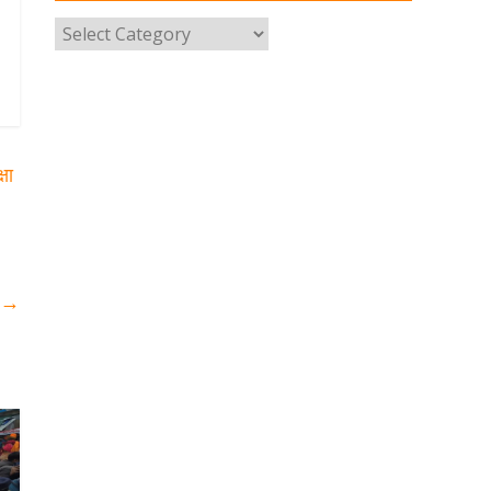
उत्तराखंड पुलिस का पांचवां नंबर, सीएम
धामी ने दी बधाई
August 8, 2026
1 Comment
नंदा की चौकी पुल की एप्राेच रोड धंसने के
मामले में कार्रवाई; अधिकारियों को किया
निलंबित
षा
August 8, 2026
1 Comment
Cabinet Baithak: उत्तराखंड में
श्रमिकों को हर महीने 7 तारीख तक मिलेगी
मजदूरी, ओवरटाइम पर मिलेगा दोगुना
र
→
भुगतान
August 8, 2026
1 Comment
केंद्रीय रेल मंत्री ने मुख्यमंत्री के अनुरोध
पर बनबसा रेलवे स्टेशन पर अमृतसर–
टनकपुर एक्सप्रेस के ठहराव को स्वीकृति
August 6, 2026
1 Comment