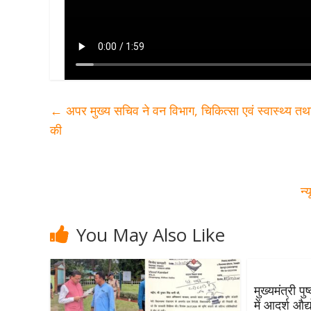
←
अपर मुख्य सचिव ने वन विभाग, चिकित्सा एवं स्वास्थ्य तथा 
की
न्
You May Also Like
मुख्यमंत्री प
में आदर्श औद